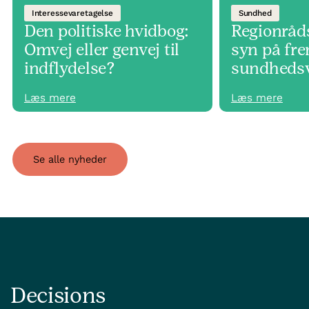
Interessevaretagelse
Sundhed
Den politiske hvidbog:
Regionråds
Omvej eller genvej til
syn på fr
indflydelse?
sundheds
Læs mere
Læs mere
Se alle nyheder
Decisions