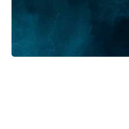
Har du en tendens til at g
ordførere i Folketinget 
Nogle af svarene på spørgs
interessevaretagelse. Du 
Decisions på LinkedIn.