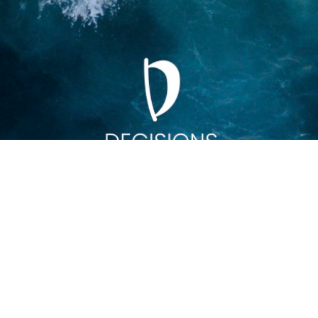
ribe interessevaretagelsen an, som du plejer? Er det 
end med embedsmænd på Slotsholmen? Kan penge køb
målene er i den publikation, som vi har lavet med ti 
kan frit hente den
her
. Den er gratis, men du kan takk