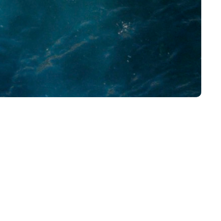
sjovere at tale med
e indflydelse?
gode råd til din
e os ved at følge