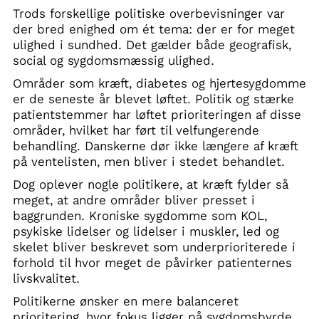
Trods forskellige politiske overbevisninger var
der bred enighed om ét tema: der er for meget
ulighed i sundhed. Det gælder både geografisk,
social og sygdomsmæssig ulighed.
Områder som kræft, diabetes og hjertesygdomme
er de seneste år blevet løftet. Politik og stærke
patientstemmer har løftet prioriteringen af disse
områder, hvilket har ført til velfungerende
behandling. Danskerne dør ikke længere af kræft
på ventelisten, men bliver i stedet behandlet.
Dog oplever nogle politikere, at kræft fylder så
meget, at andre områder bliver presset i
baggrunden. Kroniske sygdomme som KOL,
psykiske lidelser og lidelser i muskler, led og
skelet bliver beskrevet som underprioriterede i
forhold til hvor meget de påvirker patienternes
livskvalitet.
Politikerne ønsker en mere balanceret
prioritering, hvor fokus ligger på sygdomsbyrde