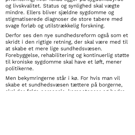
og livskvalitet. Status og synlighed skal vægte
mindre. Ellers bliver sjældne sygdomme og
stigmatiserede diagnoser de store tabere med
svage forløb og utilstrækkelig forskning.
Derfor ses den nye sundhedsreform også som et
skridt i den rigtige retning, der skal være med til
at skabe et mere lige sundhedsvæsen.
Forebyggelse, rehabilitering og kontinuerlig støtte
til kroniske sygdomme skal have et løft, mener
politikerne.
Men bekymringerne står i kø. For hvis man vil
skabe et sundhedsvæsen tættere på borgerne,
skal der følge personale, kompetencer og bedre
samarbejde med. Særligt manglen på personale i
det nære sundhedsvæsen ses som en barriere,
der kan skabe utryghed og flere indlæggelser.
Hvis fagligheden følger med, ser politikerne
sundhedsreformen som en mulighed for at bryde